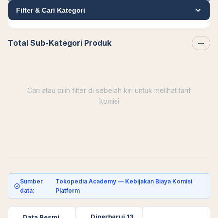
Filter & Cari Kategori
Total Sub-Kategori Produk
—
Cari atau pilih filter di sebelah kiri untuk melihat tarif
komisi
Sumber
Tokopedia Academy — Kebijakan Biaya Komisi
data:
Platform
Diperbarui 13
Data Resmi