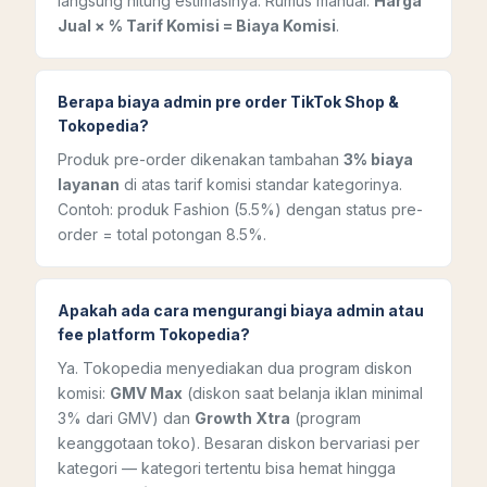
langsung hitung estimasinya. Rumus manual:
Harga
Jual × % Tarif Komisi = Biaya Komisi
.
Berapa biaya admin pre order TikTok Shop &
Tokopedia?
Produk pre-order dikenakan tambahan
3% biaya
layanan
di atas tarif komisi standar kategorinya.
Contoh: produk Fashion (5.5%) dengan status pre-
order = total potongan 8.5%.
Apakah ada cara mengurangi biaya admin atau
fee platform Tokopedia?
Ya. Tokopedia menyediakan dua program diskon
komisi:
GMV Max
(diskon saat belanja iklan minimal
3% dari GMV) dan
Growth Xtra
(program
keanggotaan toko). Besaran diskon bervariasi per
kategori — kategori tertentu bisa hemat hingga