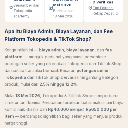
Diverifikasi
Mei 2026
Bersumber dari
Tim Editorial
Tokopedia
Berlaku mulai
RekapCepat.id
Academy
18 Mei 2026
Apa itu Biaya Admin, Biaya Layanan, dan Fee
Platform Tokopedia & TikTok Shop?
Ketiga istilah ini —
biaya admin
,
biaya layanan
, dan
fee
platform
— merujuk pada hal yang sama: persentase
potongan seller yang dikenakan Tokopedia dan TikTok Shop
dari setiap transaksi berhasil. Besaran
potongan seller
Tokopedia
dan TikTok Shop bervariasi tergantung kategori
produk, mulai dari
2.5% hingga 12.2%
.
Mulai
18 Mei 2026
, Tokopedia & TikTok Shop memperbarui
struktur tarif komisi. Perubahan terbesar: batas maksimum biaya
komisi naik drastis dari
Rp40.000
menjadi
Rp650.000 per
item
— berdampak signifikan bagi seller yang menjual produk
harga tinggi.