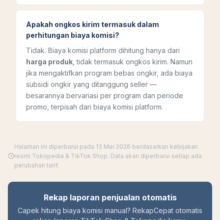
Apakah ongkos kirim termasuk dalam
perhitungan biaya komisi?
Tidak. Biaya komisi platform dihitung hanya dari
harga produk
, tidak termasuk ongkos kirim. Namun
jika mengaktifkan program bebas ongkir, ada biaya
subsidi ongkir yang ditanggung seller —
besarannya bervariasi per program dan periode
promo, terpisah dari biaya komisi platform.
Halaman ini diperbarui pada 13 Mei 2026 berdasarkan kebijakan
resmi Tokopedia & TikTok Shop. Data akan diperbarui setiap ada
perubahan tarif.
Rekap laporan penjualan otomatis
Capek hitung biaya komisi manual? RekapCepat otomatis