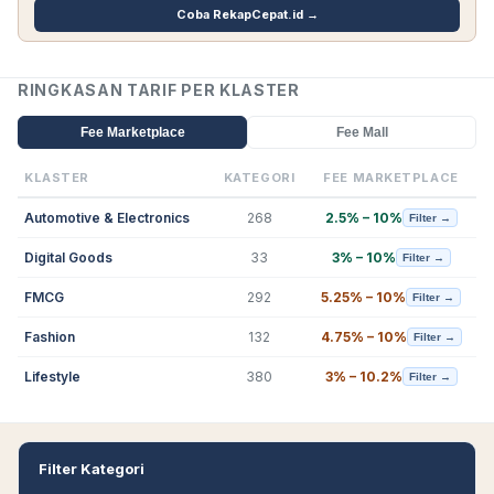
Coba RekapCepat.id →
RINGKASAN TARIF PER KLASTER
Fee Marketplace
Fee Mall
KLASTER
KATEGORI
FEE MARKETPLACE
Automotive & Electronics
268
2.5% – 10%
Filter →
Digital Goods
33
3% – 10%
Filter →
FMCG
292
5.25% – 10%
Filter →
Fashion
132
4.75% – 10%
Filter →
Lifestyle
380
3% – 10.2%
Filter →
Filter Kategori